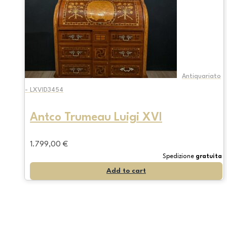
Antiquariato
- LXVID3454
Antco Trumeau Luigi XVI
1.799,00
€
Spedizione
gratuita
Add to cart