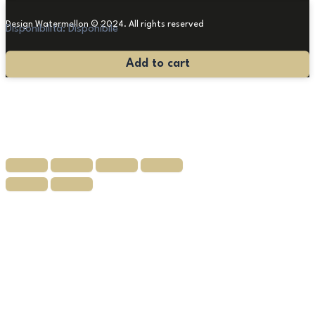
Design Watermellon © 2024. All rights reserved
Disponibilità:
Disponibile
Piccolo
Add to cart
e
Raro
Tavolino
a
Petali
quantità