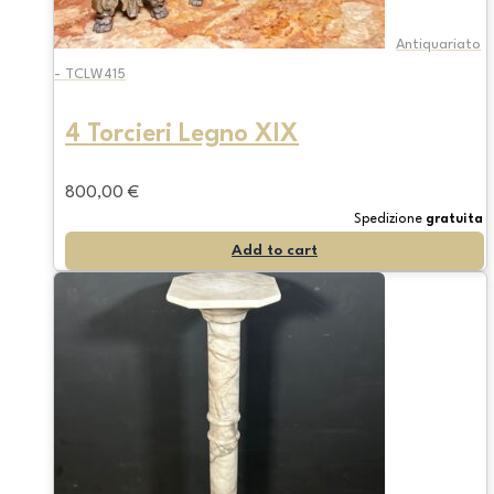
Antiquariato
- TCLW415
4 Torcieri Legno XIX
800,00
€
Spedizione
gratuita
Add to cart