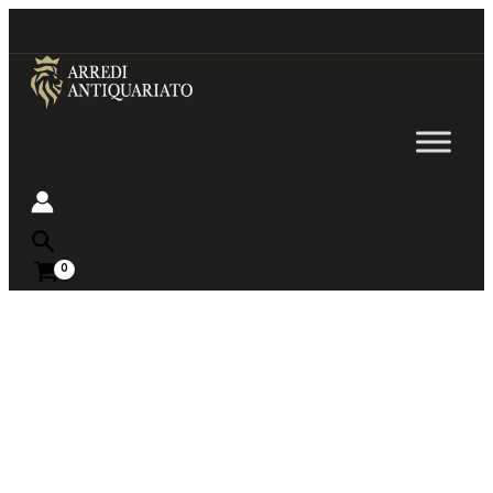
Go
to
content
Near