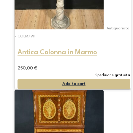
Antiquariato
- COLM7911
Antica Colonna in Marmo
250,00
€
Spedizione
gratuita
Add to cart