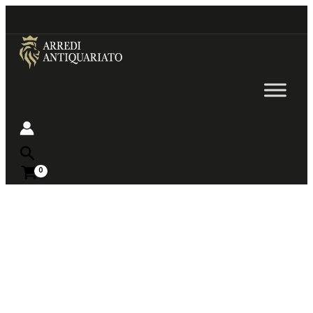
Go
to
content
Near