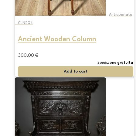
Antiquariato
- CLN204
Ancient Wooden Column
300,00
€
Spedizione
gratuita
Add to cart