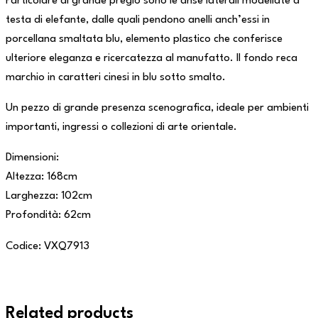
Particolare di grande pregio sono le anse laterali modellate a
testa di elefante, dalle quali pendono anelli anch’essi in
porcellana smaltata blu, elemento plastico che conferisce
ulteriore eleganza e ricercatezza al manufatto. Il fondo reca
marchio in caratteri cinesi in blu sotto smalto.
Un pezzo di grande presenza scenografica, ideale per ambienti
importanti, ingressi o collezioni di arte orientale.
Dimensioni:
Altezza: 168cm
Larghezza: 102cm
Profondità: 62cm
Codice: VXQ7913
Related products