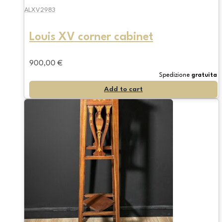
ALXV2983
Louis XV corner cabinet
900,00
€
Spedizione
gratuita
Add to cart