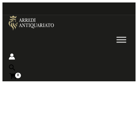
Go
to
content
Near