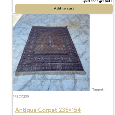
Spedizione
gratuita
Add to cart
Tappeti -
TPBOK235
Antique Carpet 235×154