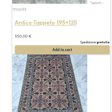
Tappeti -
TPSIG195
Antico Tappeto 195×125
550,00
€
Spedizione
gratuita
Add to cart