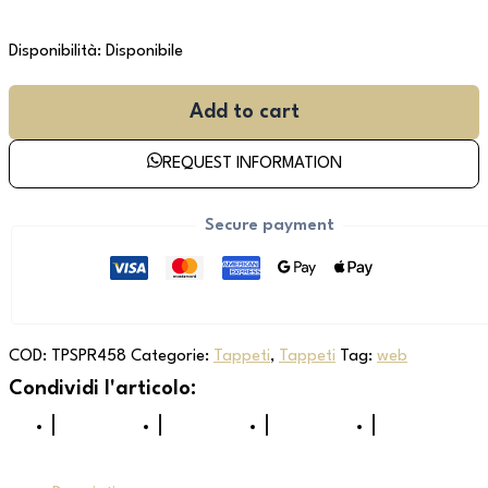
Disponibilità:
Disponibile
Add to cart
REQUEST INFORMATION
Secure payment
COD:
TPSPR458
Categorie:
Tappeti
,
Tappeti
Tag:
web