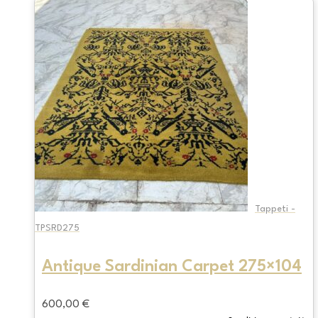
Tappeti -
TPSRD275
Antique Sardinian Carpet 275×104
600,00
€