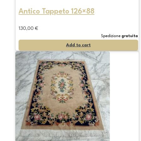
Antico Tappeto 126×88
130,00
€
Spedizione
gratuita
Add to cart