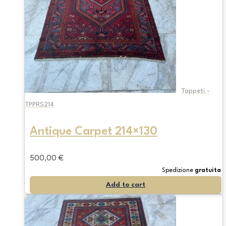
Tappeti -
TPPRS214
Antique Carpet 214×130
500,00
€
Spedizione
gratuita
Add to cart