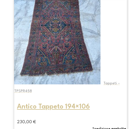
Tappeti -
TPSPR458
Antico Tappeto 194×106
230,00
€