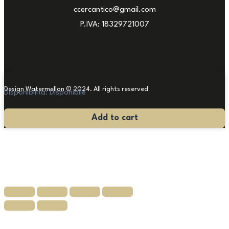
ccercantico@gmail.com
P.IVA: 18329721007
Design Watermellon © 2024. All rights reserved
Disponibilità:
Disponibile
Tappeto
Add to cart
Orientale
246x156
quantità