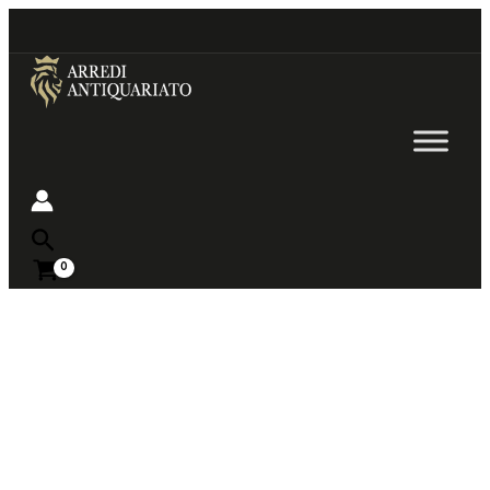
Go
to
content
Near