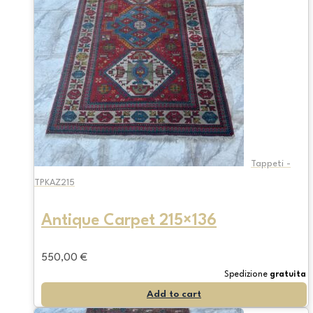
Tappeti -
TPKAZ215
Antique Carpet 215×136
550,00
€
Spedizione
gratuita
Add to cart