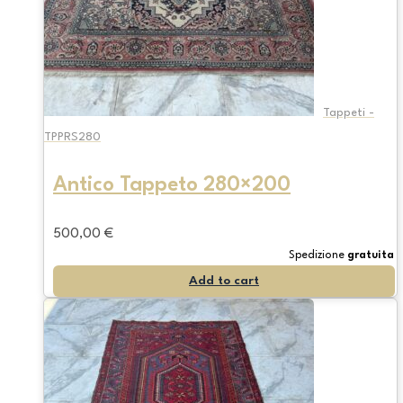
Tappeti -
TPPRS280
Antico Tappeto 280×200
500,00
€
Spedizione
gratuita
Add to cart