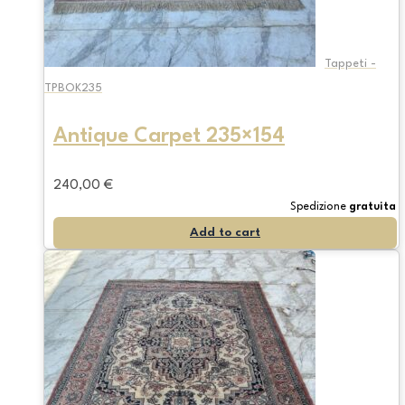
Tappeti -
TPBOK235
Antique Carpet 235×154
240,00
€
Spedizione
gratuita
Add to cart