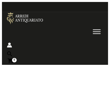
Go
to
content
Near