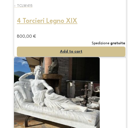
- TCLW415
4 Torcieri Legno XIX
800,00
€
Spedizione
gratuita
Add to cart