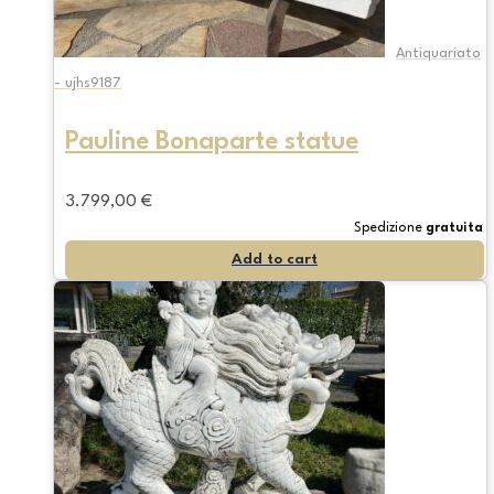
Antiquariato
- ujhs9187
Pauline Bonaparte statue
3.799,00
€
Spedizione
gratuita
Add to cart