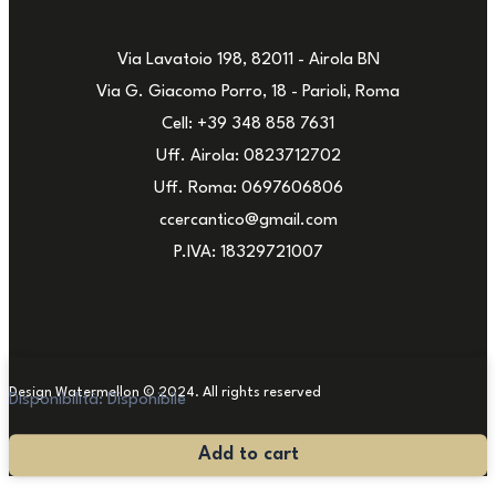
Via Lavatoio 198, 82011 - Airola BN
Via G. Giacomo Porro, 18 - Parioli, Roma
Cell: +39 348 858 7631
Uff. Airola: 0823712702
Uff. Roma: 0697606806
ccercantico@gmail.com
P.IVA: 18329721007
Design Watermellon © 2024. All rights reserved
Disponibilità:
Disponibile
Coppia
Add to cart
di
Lampade