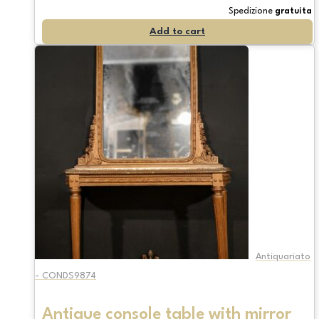
Spedizione
gratuita
Add to cart
Antiquariato
- CONDS9874
Antique console table with mirror