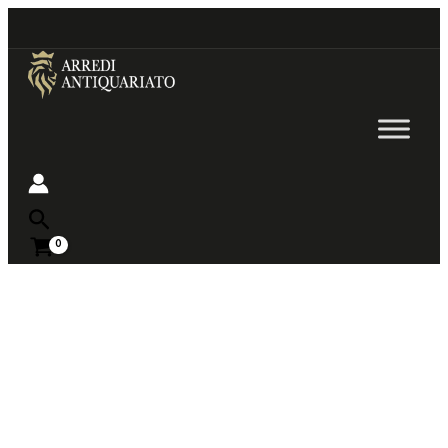
Go
to
content
Near