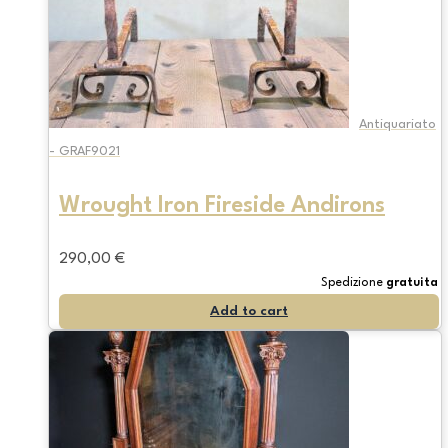
Antiquariato
- GRAF9021
Wrought Iron Fireside Andirons
290,00
€
Spedizione
gratuita
Add to cart