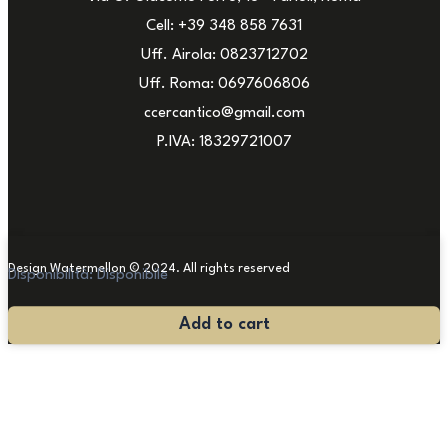
Cell: +39 348 858 7631
Uff. Airola: 0823712702
Uff. Roma: 0697606806
ccercantico@gmail.com
P.IVA: 18329721007
Design Watermellon © 2024. All rights reserved
Disponibilità:
Disponibile
Comò
Add to cart
Impero
Olandese
quantità