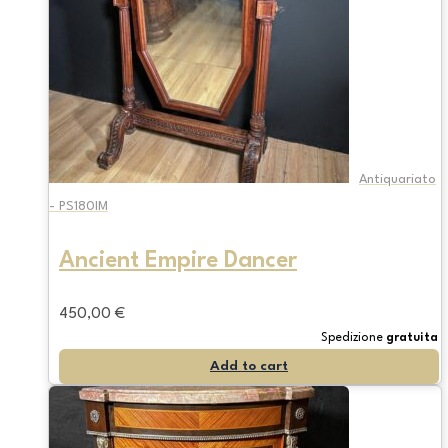
Antiquariato
- PS180IM
Ancient Empire Dancer
450,00
€
Spedizione
gratuita
Add to cart