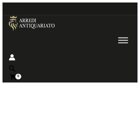
Go
to
content
Near