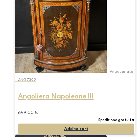
Antiquariato
- ANG7392
Angoliera Napoleone III
699,00
€
Spedizione
gratuita
Add to cart