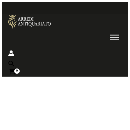
Go
to
content
Near