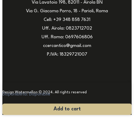
Via Lavatoio 198, 82011 - Airola BN
Via G. Giacomo Porro, 18 - Parioli, Roma
Cell: +39 348 858 7631
Uff. Airola: 0823712702
Uff. Roma: 0697606806
ccercantico@gmail.com
P.IVA: 18329721007
Design Watermellon © 2024. All rights reserved
Disponibilità:
Disponibile
Scrivania
Add to cart
Vintage
Italiana
Anni
'60