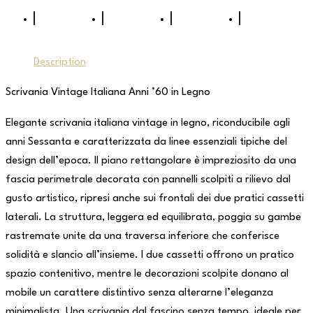
Description
Scrivania Vintage Italiana Anni ’60 in Legno
Elegante scrivania italiana vintage in legno, riconducibile agli
anni Sessanta e caratterizzata da linee essenziali tipiche del
design dell’epoca. Il piano rettangolare è impreziosito da una
fascia perimetrale decorata con pannelli scolpiti a rilievo dal
gusto artistico, ripresi anche sui frontali dei due pratici cassetti
laterali. La struttura, leggera ed equilibrata, poggia su gambe
rastremate unite da una traversa inferiore che conferisce
solidità e slancio all’insieme. I due cassetti offrono un pratico
spazio contenitivo, mentre le decorazioni scolpite donano al
mobile un carattere distintivo senza alterarne l’eleganza
minimalista. Una scrivania dal fascino senza tempo, ideale per