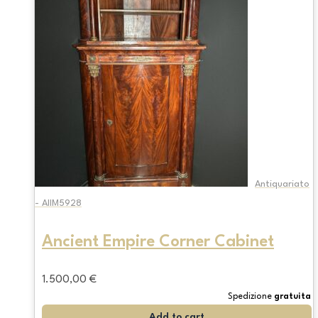
Antiquariato
- AIIM5928
Ancient Empire Corner Cabinet
1.500,00
€
Spedizione
gratuita
Add to cart