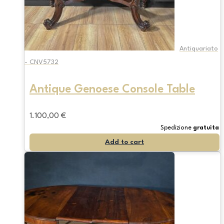
Antiquariato
- CNV5732
Antique Genoese Console Table
1.100,00
€
Spedizione
gratuita
Add to cart