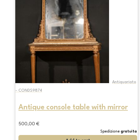
Antiquariato
- CONDS9874
Antique console table with mirror
500,00
€
Spedizione
gratuita