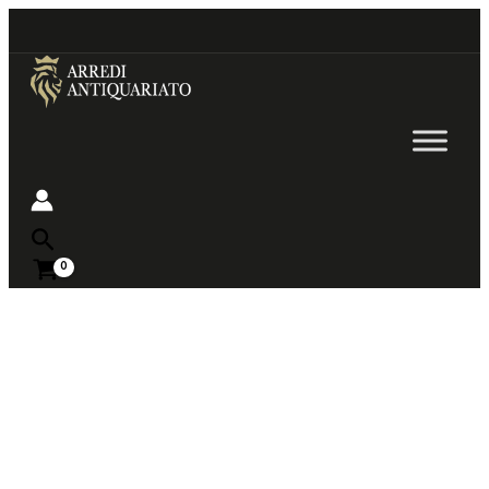
Go
to
content
Near