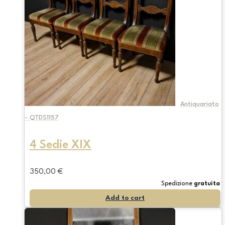
Antiquariato
- QTDS1157
4 Sedie XIX
350,00
€
Spedizione
gratuita
Add to cart