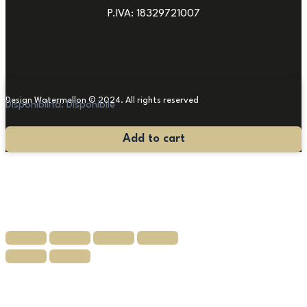
P.IVA: 18329721007
Design Watermellon © 2024. All rights reserved
Disponibilità:
Disponibile
Scrivania
Add to cart
Rinascimentale
in
Noce
quantità