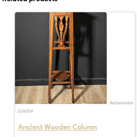
Antiquariato
- CLN204
Ancient Wooden Column