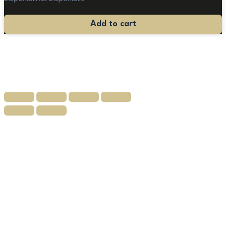
Specchiera
Add to cart
in
Legno
Dorato
Stile
Luigi
XVI
quantità