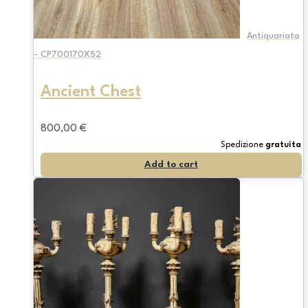
Antiquariato
- CP700170X52
Ancient Chest
800,00
€
Spedizione
gratuita
Add to cart