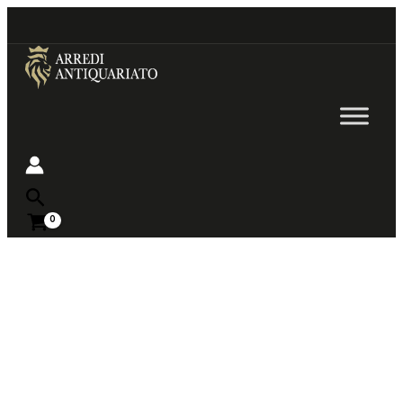
Go
to
content
Near