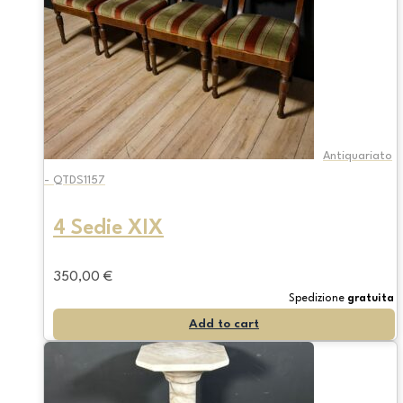
Antiquariato
- QTDS1157
4 Sedie XIX
350,00
€
Spedizione
gratuita
Add to cart