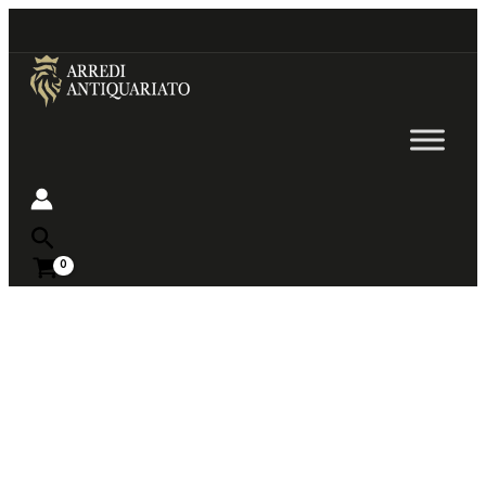
Go
to
content
Near