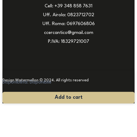
Cell: +39 348 858 7631
Uff. Airola: 0823712702
Uff. Roma: 0697606806
ccercantico@gmail.com
P.IVA: 18329721007
Design Watermellon © 2024. All rights reserved
Disponibilità:
Disponibile
Grande
Add to cart
Specchiera
in
Stile
Barocco
quantità