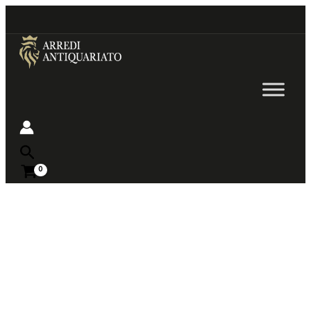
Go
to
content
Near