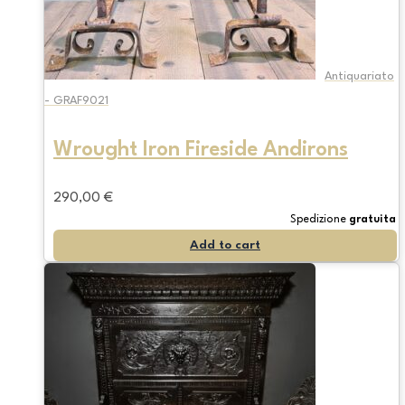
Antiquariato
- GRAF9021
Wrought Iron Fireside Andirons
290,00
€
Spedizione
gratuita
Add to cart